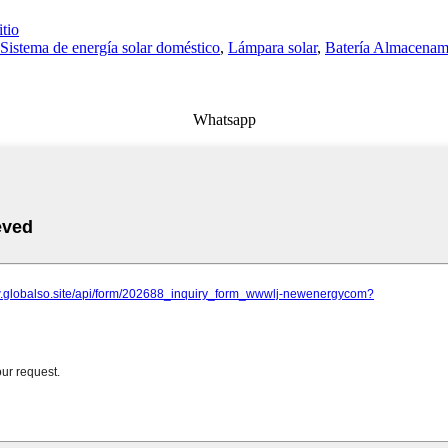
tio
Sistema de energía solar doméstico
,
Lámpara solar
,
Batería Almacenami
Whatsapp