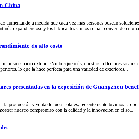
en China
uido aumentando a medida que cada vez más personas buscan soluciones 
ntinúa expandiéndose y los fabricantes chinos se han convertido en una
 rendimiento de alto costo
uminar su espacio exterior?No busque más, nuestros reflectores solares
uperiores, lo que la hace perfecta para una variedad de exteriores...
lares presentadas en la exposición de Guangzhou benef
la producción y venta de luces solares, recientemente tuvimos la oport
strar nuestro compromiso con la calidad y la innovación en el so...
ales