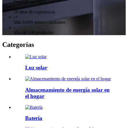
Fundada en 2013
-
10 años de experiencia
-
+
Más 8.000 metros cuadrados
-
Más de 100 productos
Categorías
Luz solar
Almacenamiento de energía solar en
el hogar
Batería