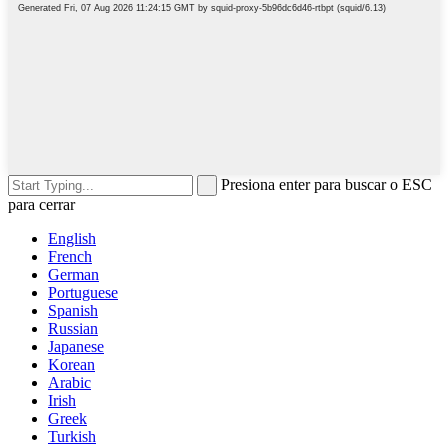
Presiona enter para buscar o ESC
para cerrar
English
French
German
Portuguese
Spanish
Russian
Japanese
Korean
Arabic
Irish
Greek
Turkish