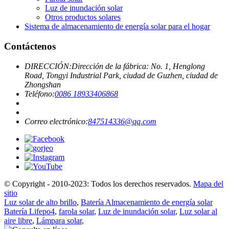
Luz de inundación solar
Otros productos solares
Sistema de almacenamiento de energía solar para el hogar
Contáctenos
DIRECCIÓN:
Dirección de la fábrica: No. 1, Henglong
Road, Tongyi Industrial Park, ciudad de Guzhen, ciudad de
Zhongshan
Teléfono:
0086 18933406868
Correo electrónico:
847514336@qq.com
© Copyright - 2010-2023: Todos los derechos reservados.
Mapa del
sitio
Luz solar de alto brillo
,
Batería Almacenamiento de energía solar
Batería Lifepo4
,
farola solar
,
Luz de inundación solar
,
Luz solar al
aire libre
,
Lámpara solar
,